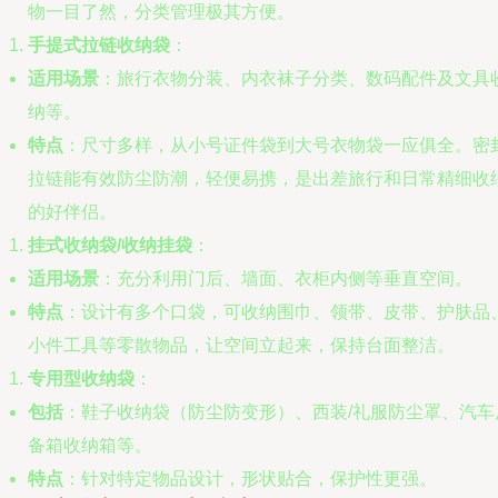
物一目了然，分类管理极其方便。
手提式拉链收纳袋
：
适用场景
：旅行衣物分装、内衣袜子分类、数码配件及文具
纳等。
特点
：尺寸多样，从小号证件袋到大号衣物袋一应俱全。密
拉链能有效防尘防潮，轻便易携，是出差旅行和日常精细收
的好伴侣。
挂式收纳袋/收纳挂袋
：
适用场景
：充分利用门后、墙面、衣柜内侧等垂直空间。
特点
：设计有多个口袋，可收纳围巾、领带、皮带、护肤品
小件工具等零散物品，让空间立起来，保持台面整洁。
专用型收纳袋
：
包括
：鞋子收纳袋（防尘防变形）、西装/礼服防尘罩、汽车
备箱收纳箱等。
特点
：针对特定物品设计，形状贴合，保护性更强。