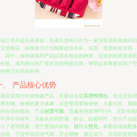
在镇江市丹徒区高资镇，迅通百货商行作为一家深受居民信赖的
杂百货商店，始终致力于为顾客提供丰富、实用、优质的生活用
品。其中，收纳袋系列产品以其多样化的种类、优良的材质和亲
的价格，成为商行内广受欢迎的明星品类，帮助众多家庭实现了
间的整洁与高效利用。
一、 产品核心优势
迅通百货商行的收纳袋产品，首要特点是
实用性突出
。无论是应
换季衣物、被褥的庞大体量，还是整理零散杂物、儿童玩具，都
找到合适的规格。产品
材质可靠
，普遍采用加厚PEVA、无纺布或
保牛津布等材料，具备良好的防潮、防尘、防霉特性，部分产品
设计了透明视窗，便于查找内容物。
设计人性化
，多数收纳袋配
双拉链、手提带或压缩气阀，开合顺畅，搬运省力，压缩款更能