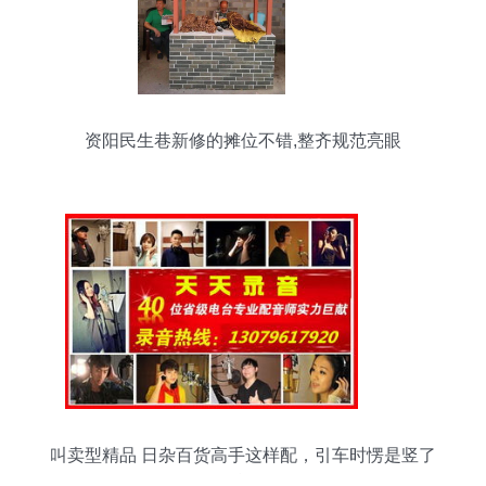
资阳民生巷新修的摊位不错,整齐规范亮眼
叫卖型精品 日杂百货高手这样配，引车时愣是竖了
27单！