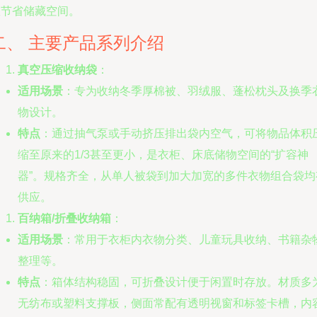
效节省储藏空间。
二、 主要产品系列介绍
真空压缩收纳袋
：
适用场景
：专为收纳冬季厚棉被、羽绒服、蓬松枕头及换季
物设计。
特点
：通过抽气泵或手动挤压排出袋内空气，可将物品体积
缩至原来的1/3甚至更小，是衣柜、床底储物空间的“扩容神
器”。规格齐全，从单人被袋到加大加宽的多件衣物组合袋均
供应。
百纳箱/折叠收纳箱
：
适用场景
：常用于衣柜内衣物分类、儿童玩具收纳、书籍杂
整理等。
特点
：箱体结构稳固，可折叠设计便于闲置时存放。材质多
无纺布或塑料支撑板，侧面常配有透明视窗和标签卡槽，内