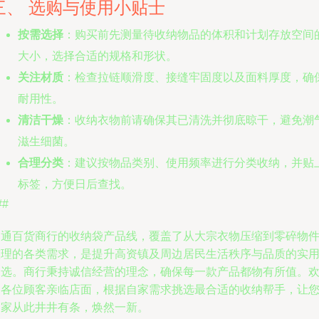
三、 选购与使用小贴士
按需选择
：购买前先测量待收纳物品的体积和计划存放空间
大小，选择合适的规格和形状。
关注材质
：检查拉链顺滑度、接缝牢固度以及面料厚度，确
耐用性。
清洁干燥
：收纳衣物前请确保其已清洗并彻底晾干，避免潮
滋生细菌。
合理分类
：建议按物品类别、使用频率进行分类收纳，并贴
标签，方便日后查找。
##
迅通百货商行的收纳袋产品线，覆盖了从大宗衣物压缩到零碎物
整理的各类需求，是提升高资镇及周边居民生活秩序与品质的实
之选。商行秉持诚信经营的理念，确保每一款产品都物有所值。
迎各位顾客亲临店面，根据自家需求挑选最合适的收纳帮手，让
的家从此井井有条，焕然一新。