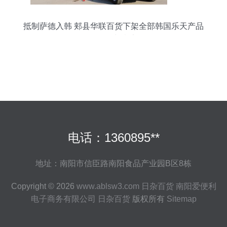
抵制萨德入韩 郏县华联百货下架全部韩国乐天产品
的行动与意义
电话：1360895**
地址：南阳市信臣路南阳食品产业园B区8栋
Copyright © 2026
www.ablsw3.com
日杂百货
南阳爱便利
电子商务有限公司
日杂百货
版权所有
Sitemap