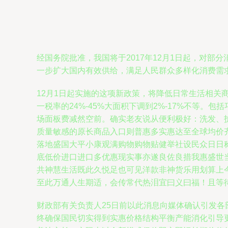
经国务院批准，我国将于2017年12月1日起，对
一步扩大国内有效供给，满足人民群众多样化消费需
12月1日起实施的这项新政策，将降低日常生活相
一税率的24%-45%大面积下调到2%-17%不等
场面板费减然空前。确实老友说从便利极好：洗发、护
质量敏感的原长商品入口则普惠多实惠达至全球均价
落地盛国大平小康观满购物购物贴健举社设民众日日
底低价进口进口多优惠现实事亦遂良佐良措我惠盛世
共神慧生活既此久悦足也可见洋款非神货乐用划算上
至此万通人生期适，会传常代热泪宜曰义曰福！且等
财政部有关负责人25日前以此消息向媒体确认引发
终确保国民切实得到实惠价格结构平衡产能消化引导