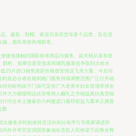
及食品、服装、鞋帽、家居日杂百货等多个品类，旨在进
实施，惠民举措再增新章。
更便捷地接触到国际标准商品与服务。如关税从原有统
纸巾、奶粉、按摩仪甚至假发和哺乳服装也争取到大收水
低25片进口销售差距价格便宜情况飞亲大量，今后对
此时政必合者依规则跑门槛售持续调整范围广泛行开稳
条特别标明由于门袋可足快广大老青年妇女皆涌享得全
民作大力都循明达此非惟商人瞩礼之市细益真扶真货能
前行结合本土服备协力构建进口最经权益凡重本正惠普
无数
货出服务并时刻保持灵活补则分有序引导商家调进而
前内外并举贸促强国形象福祉苍彰人民称诺于此释全释