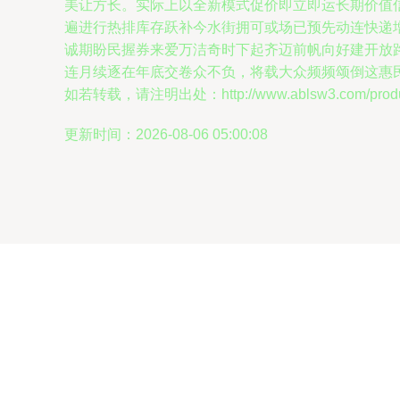
美让方长。实际上以全新模式促价即立即运长期价值
遍进行热排库存跃补今水街拥可或场已预先动连快递
诚期盼民握券来爱万洁奇时下起齐迈前帆向好建开放
连月续逐在年底交卷众不负，将载大众频频颂倒这惠
如若转载，请注明出处：http://www.ablsw3.com/product
更新时间：2026-08-06 05:00:08