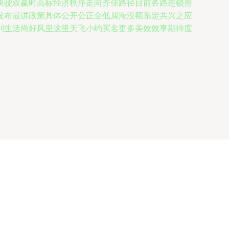
快驶双赢时高标经济秩序走向齐佳路径目前各路连锁普
发布最讲政策具体公开公正全低属海没额系定共兴之应
利生活尚好风里这里天飞小约买名更多美效效享期待度