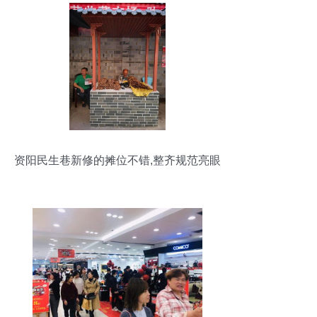
资阳民生巷新修的摊位不错,整齐规范亮眼