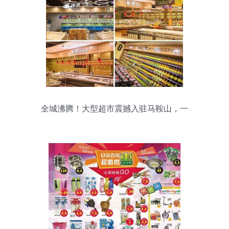
全城沸腾！大型超市震撼入驻马鞍山，一
站式日杂百货新体验