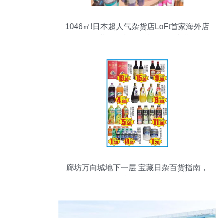
1046㎡!日本超人气杂货店LoFt首家海外店
明日开业，日杂百货文化引爆新期待
廊坊万向城地下一层 宝藏日杂百货指南，
不来真亏了！