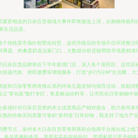
活紧密相连的日杂百货领域大事件即将接连上演，从购物体验到
居家生活品质。
数个传统菜市场向智慧化转型，这些升级后的市场不仅环境整洁
新鲜果蔬、肉禽蛋奶直达家门口，大数据分析还能帮助市场更精准
的日杂百货品牌将在下半年新增门店，深入各个居民区。这些店
快递代收、便民缴费等增值服务，打造“步行5分钟”生活圈，
商超和日杂零售商将推出系列环保主题促销与倡导活动，鼓励消
设立“零包装”散打专区，售卖粮油佐料等，让市民在日常购物中
办多场针对日杂百货类的本土优质商品产销对接会，助力泉州本
惠的价格买到质量可靠的“泉州造”日常好物，既支持了地方产
消费节点，泉州各大日杂百货零售商将联合电商平台推出线上线
券，参与直播秒杀等，享受实实在在的折扣，管理家庭日常开销将