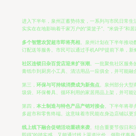
进入下半年，泉州正蓄势待发，一系列与市民日常生
实实在在地影响着千家万户的“菜篮子”、“米袋子”和
多个智慧农贸超市即将亮相
。泉州计划在下半年推动
订配送等服务。市民可以通过手机APP提前下单，
社区连锁日杂百货店迎来扩张潮
。一批聚焦社区服务
膏纸巾到厨房小工具、清洁用品一应俱全，并可能融合
第三，
环保与可持续消费成为新焦点
。泉州部分大型
圾袋、环保餐具、循环利用的家居用品上架，并可能
第四，
本土制造与特色产品产销对接会
。下半年将举
多超市和零售终端。这意味着市民能在身边店铺以更实
线上线下融合促销活动重磅来袭
。结合重要节假日和
即得”的踏实感，又能通过线上渠道比价、领取优惠