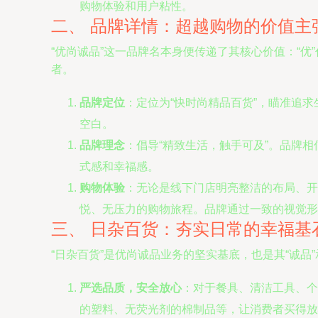
购物体验和用户粘性。
二、 品牌详情：超越购物的价值主
“优尚诚品”这一品牌名本身便传递了其核心价值：“优
者。
品牌定位
：定位为“快时尚精品百货”，瞄准追
空白。
品牌理念
：倡导“精致生活，触手可及”。品牌
式感和幸福感。
购物体验
：无论是线下门店明亮整洁的布局、开
悦、无压力的购物旅程。品牌通过一致的视觉形
三、 日杂百货：夯实日常的幸福基
“日杂百货”是优尚诚品业务的坚实基底，也是其“诚
严选品质，安全放心
：对于餐具、清洁工具、个
的塑料、无荧光剂的棉制品等，让消费者买得放