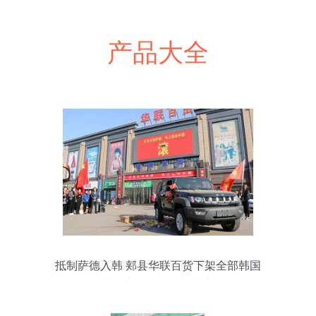
产品大全
抵制萨德入韩 郏县华联百货下架全部韩国
乐天产品的行动与意义