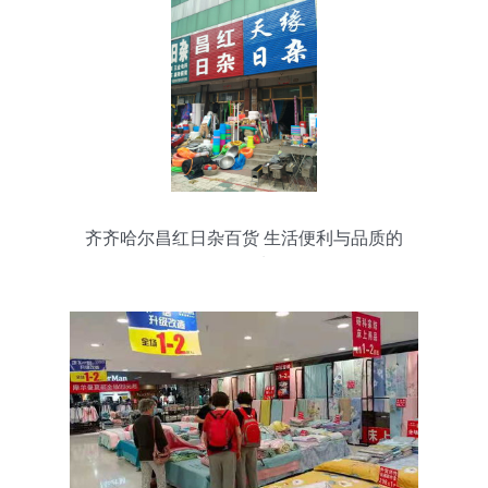
齐齐哈尔昌红日杂百货 生活便利与品质的
汇聚地